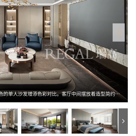
客厅整体色调以中性色为主，搭配深蓝色的单人沙发增添色彩对比。客厅中间摆放着造型简约的米色沙发和茶几，上方是具有设计感的金色吊灯，提升了空间的精致感。墙面部分采用大理石装饰，嵌入了大屏幕，兼具美观与实用。两侧的开放式书架摆放着装饰品，增加了空间的文化氛围。地面使用大理石铺设，整体营造出简洁、大气且富有质感的居住氛围 。