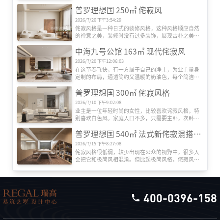
们尝试将户型做了大的变动，但后续沟通过程中，我
普罗理想国 250㎡ 侘寂风
们还是回归了最初的方案，选择侘寂风也是与整个家
庭氛围息息相关，低调内敛又散发魅力，这就是我们
2026/7/20 下午3:54:29
对于美好的共识。
侘寂风格是一种日式的装修风格，这种风格顺应自然
的禅意之美，装修时没有过多装饰，展现古朴之美。
侘寂的原意是简陋，不刻意突出装饰和外表，侧重事
中海九号公馆 163㎡ 现代侘寂风
物质补的内在。 侘寂风格起源于15世纪的日本哲学。
当时社会的主流美学过度采用稀有材料装饰，过分强
2026/7/20 下午12:06:03
调奢华，于是讲究从不完美中找寻美的侘寂风格应运
在这节奏飞快，有一方属于自己的净土，为业主量身
而生，并与主流美学相对立，真实性是侘寂风的核
定制的布局，通透简约又温暖的奶油色，每个简洁精
心。

致的空间还具有超强收纳。风格并不是整个空间的主
本案为普罗理想国的叠墅项目，一楼原厨房较小，扩
普罗理想国 300㎡ 侘寂风格
体，灯光，材质，色彩，及结构都是以人为本，从实
大厨房，改卧室门位置，使得动线更加合理，改动楼
用功能出发，当你回到家静坐下来的时候，倒一杯
梯位置合理利用每一寸空间。

2026/7/10 下午9:02:08
水，沏一盏茶，沉浸于空间之中，感受于空间带给你
二楼设计二个套房，加建挑空作为主卧，主卧套房内
业主是一位年轻时尚的女性，比较喜欢诧寂风格，特
的情绪。让居住者赋予空间的烟火气息，功能上符合
设有大衣帽间及卫生间，配套更加舒适。

别喜欢白色风。家庭人口不多，只需要主卧，次卧，
现代居家的生活方式。低饱和度的奶茶色空间基调自
三层打掉楼梯间多余墙体，使整个空间更加通透合
老人房。一层客厅，茶区都在南向，阳光充足。二楼
带高级感，木色与米色系的搭配丰富空间的色彩层
理。
普罗理想国 540㎡ 法式新侘寂混搭风格
是主卧和次卧，都是套房。次卧较小，所以主卧缩小
次，整体的治愈 ...无主灯设计，暗藏式光源营造静
一点，扩大次卧。阳台做洗衣房。三楼作为办公学习
谧，柔和的内在氛围。
2026/7/15 下午8:27:08
和健身的地方，露台休闲用。
侘寂风格很低调，较少出现在公众的视野中，很多人
会把它和极简风相混淆。但比起极简风格，侘寂风更
倾向于不完整之物，物体于时间流逝中消耗形体、质
色、光泽，形成缺陷，看似破旧，却是美学的最高境
界。淡然接受破败，否定世俗赋予的美学含义，将生
活与禅学艺术做了融合，传递出一种质朴，淡泊的
400-0396-158
美，这就是侘寂。