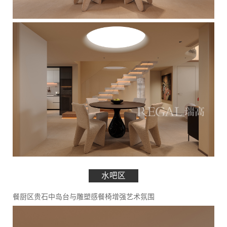
水吧区
餐厨区贵石中岛台与雕塑感餐椅增强艺术氛围