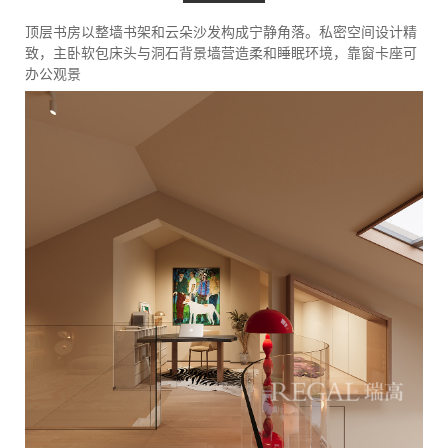
顶层书房以整墙书架和云朵沙发构成宁静角落。私密空间设计精
致，主卧软包床头与洞石背景墙营造柔和睡眠环境，靠窗卡座可
办公观景