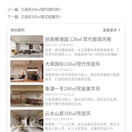
上一篇:
兰溪府160㎡现代简约风
下一篇:
兰溪府185㎡意式轻奢风
相关案例
查看更多
招商雍瑞园 128㎡ 现代极简风格
2026/7/21 上午8:38:58
这是一套洋楼装修房，业主是要用来做家居使用，工
作多年的成熟人士，地面采用750*1500的大砖铺贴，
室内整体构造以简洁为主，但要保留一间书房，提供
大观国际130㎡现代侘寂风
办公场所，每个空间保证光线充足，室内明亮。
2026/7/22 上午8:29:31
本案软装以现代侘寂风为核心，融合原木暖调与极简
美学，打造松弛治愈的居家氛围。
象湖一号140㎡侘寂美学风
2026/7/15 下午12:23:31
以侘寂美学为核心，融合现代简约，回归生活本真，
营造宁静疗愈的居住空间。
云水山居350㎡侘寂风
2026/7/23 上午5:25:47
本案是一个三口之家。女业主是名音乐老师，男业主
是名公职人员，女儿大学阶段。在最初的设计中，我