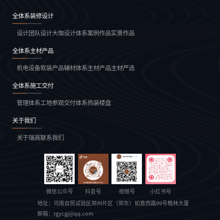
全体系装修设计
设计团队
设计大咖
设计体系
案例作品
实景作品
全体系主材产品
机电设备
软装产品
辅材体系
主材产品
主材严选
全体系施工交付
管理体系
工地参观
交付体系
热装楼盘
关于我们
关于瑞高
联系我们
微信公众号
抖音号
视频号
小红书号
地址：
河南自贸试验区郑州片区（郑东）如意西路99号楷林大厦
邮箱：
rgycgj@qq.com