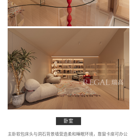
卧室
主卧软包床头与洞石背景墙营造柔和睡眠环境，靠窗卡座可办公