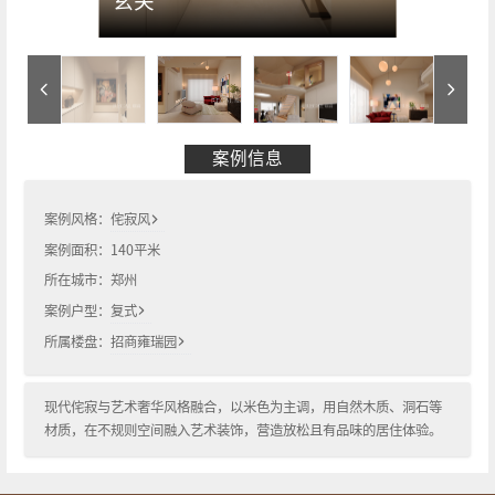
玄关
案例信息
案例风格：
侘寂风
案例面积：
140
平米
所在城市：
郑州
案例户型：
复式
所属楼盘：
招商雍瑞园
现代侘寂与艺术奢华风格融合，以米色为主调，用自然木质、洞石等
材质，在不规则空间融入艺术装饰，营造放松且有品味的居住体验。