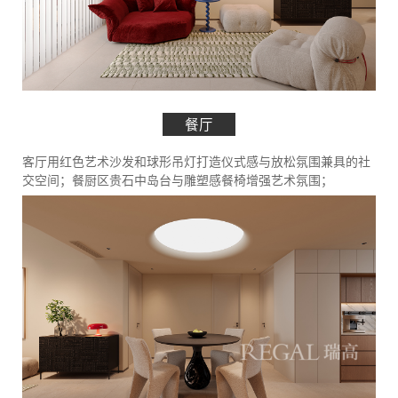
餐厅
客厅用红色艺术沙发和球形吊灯打造仪式感与放松氛围兼具的社
交空间；餐厨区贵石中岛台与雕塑感餐椅增强艺术氛围；