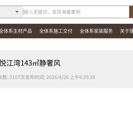
全体系主材产品
全体系施工交付
全体系家装服务
关于
悦江湾143㎡静奢风
次数:
2107
次
发布时间:
2026/4/26 上午6:35:39