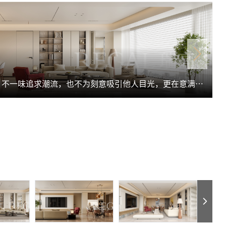
“静奢”的生活方式更是一种生活态度: 不一味追求潮流，也不为刻意吸引他人目光，更在意满足内在自我感受的愉悦舒适，是一种由内而外的自信底气。