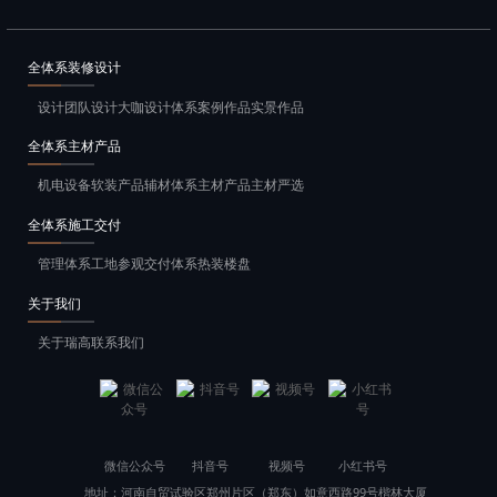
全体系装修设计
设计团队
设计大咖
设计体系
案例作品
实景作品
全体系主材产品
机电设备
软装产品
辅材体系
主材产品
主材严选
全体系施工交付
管理体系
工地参观
交付体系
热装楼盘
关于我们
关于瑞高
联系我们
微信公众号
抖音号
视频号
小红书号
地址：
河南自贸试验区郑州片区（郑东）如意西路99号楷林大厦