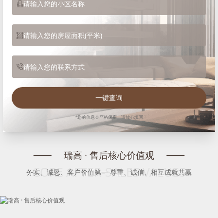
一键查询
*您的信息会严格保密，请放心填写
瑞高 · 售后核心价值观
CORE AFTER-SALES VALUES
务实、诚恳、客户价值第一 尊重、诚信、相互成就共赢