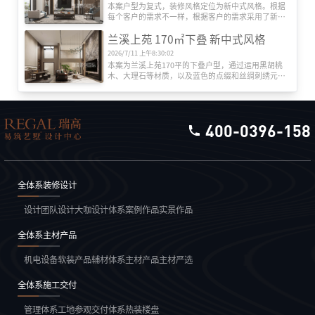
本案户型为复式，装修风格定位为新中式风格。根据
每个客户的需求不一样，根据客户的需求采用了新中
式的手法与色彩搭配，让客户回到家之后一个放松的
兰溪上苑 170㎡下叠 新中式风格
状态。各功能分区明确，整体干净素雅，完客户打造
一个非常温馨舒适的家。新中式风格是中式元素与现
2026/7/11 上午8:30:02
代材质的巧妙兼柔的布局风格，它同时明清家具、窗
本案为兰溪上苑170平的下叠户型，通过运用黑胡桃
棂、布艺床品相互辉映，经典地再现了移步变景的精
木、大理石等材质，以及蓝色的点缀和丝绸刺绣元
妙小品。 新中式风格还继承明清时期家居理念的精
素，打造了一个兼具沉稳大气与时尚雅致的家居空
华，将其中的经典元素提炼并加以丰富，同时改变原
间。各个功能区域的设计都充分考虑了实用性与美学
有空间布局中等级、尊卑等封建思想，给传统家居文
感受，展现了新中式风格的独特魅力，为居住者提供
化注入了新的气息。
了一个温馨、舒适且充满东方美学的生活环境。
400-0396-158
全体系装修设计
设计团队
设计大咖
设计体系
案例作品
实景作品
全体系主材产品
机电设备
软装产品
辅材体系
主材产品
主材严选
全体系施工交付
管理体系
工地参观
交付体系
热装楼盘