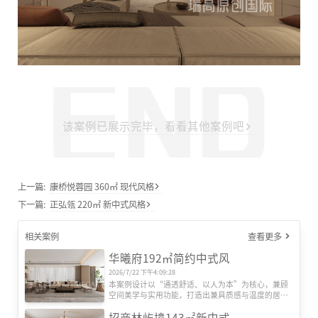
该案例已展示完毕，看看其他案例吧
上一篇:
康桥悦蓉园 360㎡ 现代风格
下一篇:
正弘瓴 220㎡ 新中式风格
相关案例
查看更多
华曦府192㎡简约中式风
2026/7/22 下午4:09:28
本案例设计以“通透舒适、以人为本”为核心，兼顾
空间美学与实用功能，打造出兼具质感与温度的居住
空间。空间布局上，采用通透流动的设计思路，功能
招商林屿境143㎡新中式
分区清晰合理。