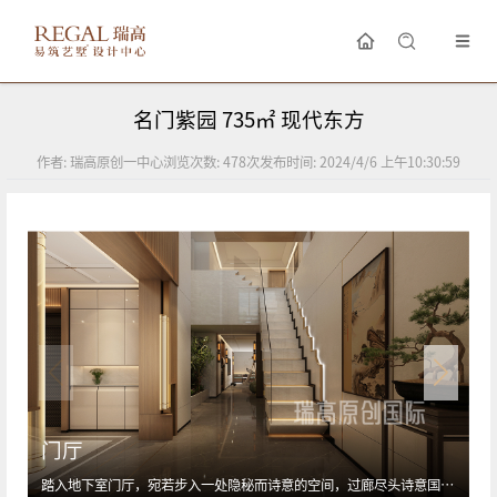
名门紫园 735㎡ 现代东方
作者:
瑞高原创一中心
浏览次数:
478
次
发布时间:
2024/4/6 上午10:30:59
门厅
踏入地下室门厅，宛若步入一处隐秘而诗意的空间，过廊尽头诗意国画与迎客松为景，东方的韵律在此刻舒展开来。楼梯踏步及扶手的灯带让楼梯成为景观，加上室内花园的加持，入户空间让人感到欢迎和舒适为家的整体氛围定下了基调，使每次进出家门都充满期待。