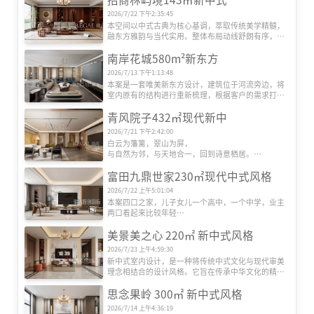
2026/7/22 下午2:35:45
本空间以中式古典为核心基调，萃取传统美学精髓，
融东方雅韵与当代实用。整体布局动线舒朗有序，博
古架陈列古瓷雅玩，玄关屏风虚实相生，笔墨挂画衬
南岸花城580m²新东方
以留白墙面，尽显中式空间的庄重与内敛。
2026/7/13 下午1:13:48
本案是一套唯美新东方设计，建筑位于河流旁边，将
室内原有的结构进行重新梳理，根据客户的需求打造
了独属于个人的功能空间。整个室内的设计讲究对
青风院子432㎡现代新中
称，充分的把户外的美景与室内进行了延伸结合。
2026/7/21 下午2:42:00
白云为籓篱，翠山为屏，

与自然为邻，与天地合一，回到诗意栖居。

在东方文化的深邃脉络里，哲学思想如繁星璀璨，

富田九鼎世家230㎡现代中式风格
深刻影响着人们对生活空间的理解与塑造。

生在古朴素雅中以层叠递进的叙事线索将空间、光
2026/7/22 上午5:01:04
影、动线、人文有机融合，打造自然舒适的家庭氛
本案四口之家，儿子女儿一个高中，一个中学，业主
围。
两口看起来比较年轻

40岁左右，男主私企老板，女主幼儿园老师，装修风
美景美之心 220㎡ 新中式风格
格定位现代中式

门厅改造后圆润大气，客餐厅更通透

2026/7/23 上午4:59:30
天圆地方，胡桃木色和岩板结合厚重质感，新中式的
新中式室内设计，是一种将传统中式文化与现代审美
玄关柜搭配绿植小景

理念相结合的设计风格。它旨在传承中华文化的精
中式韵味呈现
髓，同时融入现代生活的实际需求，打造出既具文化
思念果岭 300㎡ 新中式风格
底蕴又不失现代感的生活空间。
2026/7/14 上午4:36:19