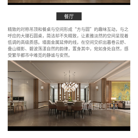
餐厅
精致的对称吊顶和餐桌与空间形成“方与圆”的趣味互动，与之
呼应的大理石圆桌，简洁却不失精致，让素雅淡然的空间呈现着
低调的高级质感。墙面金属延伸的线，在空间交织出暮卷云舒、
叠山缀影、碧波荡漾自然的韵律，置身其中，宛如身处自然，感
受繁华都市中难觅的静谧与安然。