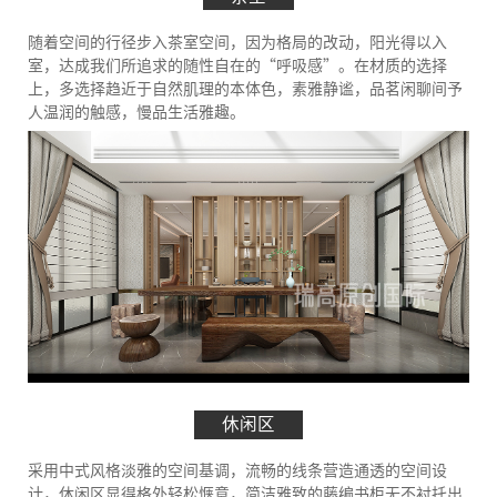
随着空间的行径步入茶室空间，因为格局的改动，阳光得以入
室，达成我们所追求的随性自在的“呼吸感”。在材质的选择
上，多选择趋近于自然肌理的本体色，素雅静谧，品茗闲聊间予
人温润的触感，慢品生活雅趣。
休闲区
采用中式风格淡雅的空间基调，流畅的线条营造通透的空间设
计，休闲区显得格外轻松惬意，简洁雅致的藤编书柜无不衬托出