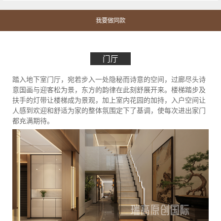
我要做同款
门厅
踏入地下室门厅，宛若步入一处隐秘而诗意的空间，过廊尽头诗
意国画与迎客松为景，东方的韵律在此刻舒展开来。楼梯踏步及
扶手的灯带让楼梯成为景观，加上室内花园的加持，入户空间让
人感到欢迎和舒适为家的整体氛围定下了基调，使每次进出家门
都充满期待。