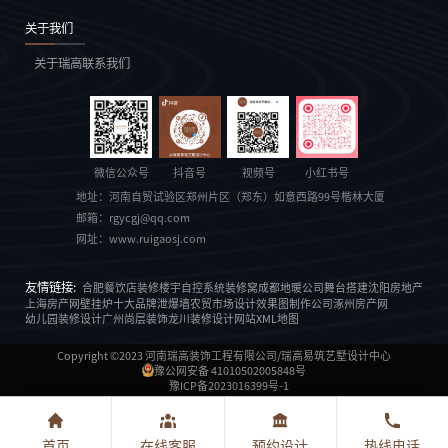
关于我们
关于瑞高
联系我们
微信公众号
抖音号
视频号
小红书号
地址：
河南自贸试验区郑州片区（郑东）如意西路99号楷林大厦
邮箱：
rgycgj@qq.com
网址：
www.ruigaosj.com
友情链接:
合肥餐饮店装修
楼宇自控系统
装修窝
成都地暖公司
舞台搭建
沈阳房地产
上海房产网
壁挂炉十大品牌
泄爆墙
农贸市场设计
效果图制作公司
涿州房产网
幼儿园装修设计
广州尚层装饰
龙川装修设计
网站XML地图
Copyright ©2023
河南瑞高装饰工程有限公司/瑞高易筑艺墅设计中心
豫公网安备 41010502005848号
豫ICP备2023016399号-1
首页
在线客服
预约设计
热线电话