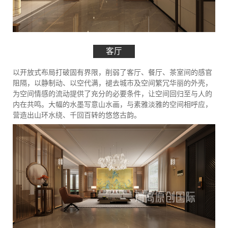
客厅
以开放式布局打破固有界限，削弱了客厅、餐厅、茶室间的感官
阻隔，以静制动、以空代满，褪去城市及空间繁冗华丽的外壳，
为空间情感的流动提供了充分的必要条件，让空间回归至与人的
内在共鸣。大幅的水墨写意山水画，与素雅淡雅的空间相呼应，
营造出山环水绕、千回百转的悠悠古韵。