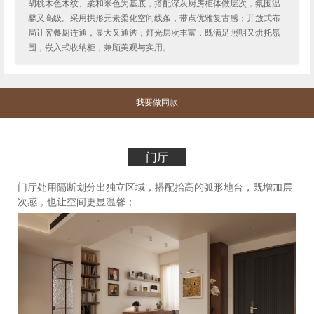
胡桃木色木纹、柔和米色为基底，搭配深灰厨房柜体做层次，氛围温
馨又高级。采用拱形元素柔化空间线条，带点优雅复古感；开放式布
局让客餐厨连通，显大又通透；灯光层次丰富，既满足照明又烘托氛
围，嵌入式收纳柜，兼顾美观与实用。
我要做同款
门厅
门厅处用隔断划分出独立区域，搭配抬高的弧形地台，既增加层
次感，也让空间更显温馨；