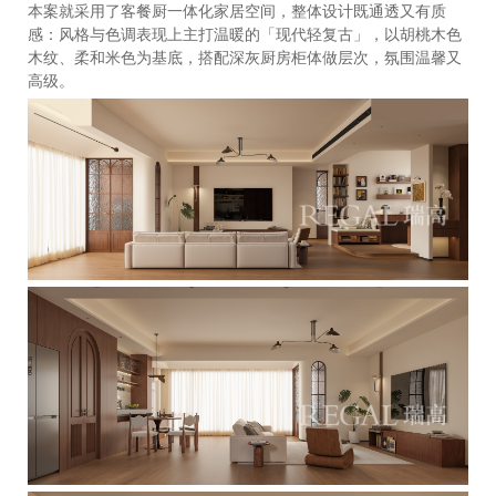
本案就采用了客餐厨一体化家居空间，整体设计既通透又有质
感：风格与色调表现上主打温暖的「现代轻复古」，以胡桃木色
木纹、柔和米色为基底，搭配深灰厨房柜体做层次，氛围温馨又
高级。