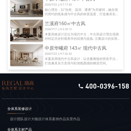
画来丰富细节，烘托氛围。
2026/7/23 上午7:17:43
核心理念：以“自然、温润、通透”为关键词，融合现
代简约的线条感与中古风的材质温度，打造兼具实用
性与艺术感的居住空间。
兰溪府160㎡中古风
2026/7/17 上午3:20:12
本案风格设计定位为现代中古，中古风设计理念强调
对特定历史时期美学的回溯与提炼, 注重设计的实用性
与筒洁性, 这在中古风家具设计上体现为线条流畅、造
中原华曦府 143㎡ 现代中古风
型简约, 减少不必要装饰。
2026/7/23 上午7:42:43
本案采用现代中古风设计，以含蓄雅致的营造手法，
打造兼具东方意境与松弛氛围感的栖居空间。
400-0396-158
全体系装修设计
设计团队
设计大咖
设计体系
案例作品
实景作品
全体系主材产品