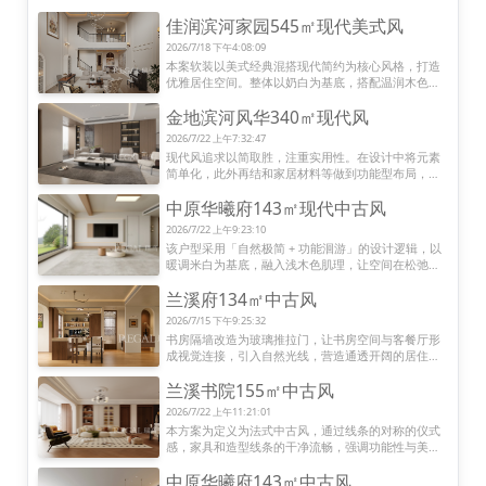
佳润滨河家园545㎡现代美式风
2026/7/18 下午4:08:09
本案软装以美式经典混搭现代简约为核心风格，打造
优雅居住空间。整体以奶白为基底，搭配温润木色与
复古黄铜五金，构建柔和雅致的空间基调。家具选型
金地滨河风华340㎡现代风
上，融合拉扣布艺沙发、雕花休闲椅与实木圆餐桌，
以复古线条呼应美式底蕴，同时以极简螺旋吊灯、利
2026/7/22 上午7:32:47
落楼梯扶手平衡空间厚重感。
现代风追求以简取胜，注重实用性。在设计中将元素
简单化，此外再结和家居材料等做到功能型布局，同
时也要考虑动静线的合理性。设计应该是不对空间坐
中原华曦府143㎡现代中古风
过多的修饰，顺势而为，呈现出它本来的样子，空间
的各种那个因素都是为了空间而生。
2026/7/22 上午9:23:10
该户型采用「自然极简 + 功能洄游」的设计逻辑，以
暖调米白为基底，融入浅木色肌理，让空间在松弛感
中传递温和质感。入户区用嵌入式柜 + 悬浮换鞋台 + 
兰溪府134㎡中古风
氛围灯带，实现收纳与仪式感的平衡；客餐厨采用 
LDK 一体化布局，弧形吊顶与线性灯弱化边界，餐厅
2026/7/15 下午9:25:32
兼作社交与操作界面，玻璃移门可灵活切换开放 / 封
书房隔墙改造为玻璃推拉门，让书房空间与客餐厅形
闭模式。
成视觉连接，引入自然光线，营造通透开阔的居住体
验，家人之间可以自然互动，提升整体空间的明亮感
兰溪书院155㎡中古风
与亲密感。
2026/7/22 上午11:21:01
本方案为定义为法式中古风，通过线条的对称的仪式
感，家具和造型线条的干净流畅，强调功能性与美感
的平衡，色彩以中性主色调营造宁静基底，天然材料
中原华曦府143㎡中古风
的原始质感与新旧对比，最后通过灯光设计、装饰挂