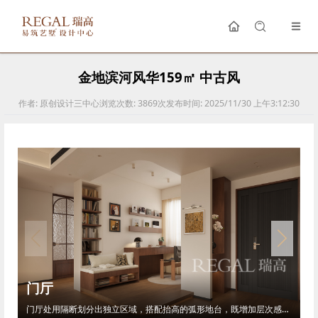
金地滨河风华159㎡ 中古风
作者:
原创设计三中心
浏览次数:
3869
次
发布时间:
2025/11/30 上午3:12:30
门厅
门厅处用隔断划分出独立区域，搭配抬高的弧形地台，既增加层次感，也让空间更显温馨；