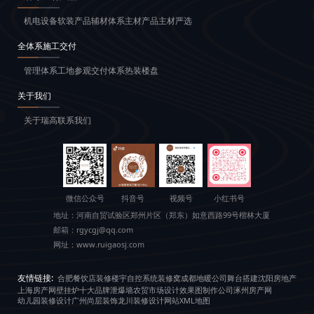
机电设备
软装产品
辅材体系
主材产品
主材严选
全体系施工交付
管理体系
工地参观
交付体系
热装楼盘
关于我们
关于瑞高
联系我们
微信公众号
抖音号
视频号
小红书号
地址：
河南自贸试验区郑州片区（郑东）如意西路99号楷林大厦
邮箱：
rgycgj@qq.com
网址：
www.ruigaosj.com
友情链接:
合肥餐饮店装修
楼宇自控系统
装修窝
成都地暖公司
舞台搭建
沈阳房地产
上海房产网
壁挂炉十大品牌
泄爆墙
农贸市场设计
效果图制作公司
涿州房产网
幼儿园装修设计
广州尚层装饰
龙川装修设计
网站XML地图