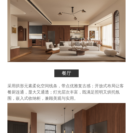
餐厅
采用拱形元素柔化空间线条，带点优雅复古感；开放式布局让客
餐厨连通，显大又通透；灯光层次丰富，既满足照明又烘托氛
围，嵌入式收纳柜，兼顾美观与实用。